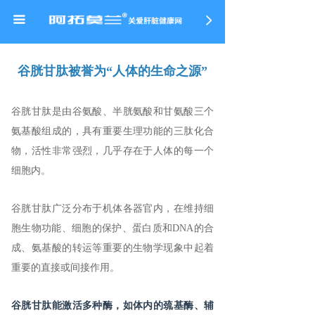
首页
끀
넲
阿拓莫兰 · 肝细胞修护卫士
谷胱甘肽被誉为“人体的生命之源”
ꁕ
治疗慢性乙肝
ꁕ
治疗药物性肝损伤
谷胱甘肽是由谷氨酸、半胱氨酸和甘氨酸三个
氨基酸组成的，具有重要生理功能的三肽化合
ꁕ
加速酒精分解排出
物，活性非常强烈，几乎存在于人体的每一个
细胞内。
ꁕ
改善脂肪肝
ꁕ
亮白肌肤
谷胱甘肽广泛分布于机体各器官内，在维持细
胞生物功能、细胞的保护、蛋白质和DNA的合
ꁕ
提高免疫&抗衰
成、氨基酸的转运等重要的生物学现象中起着
重要的直接或间接作用。
阿拓莫兰小课堂
ꁕ
健康科普
谷胱甘肽能激活多种酶，如体内的巯基酶、辅