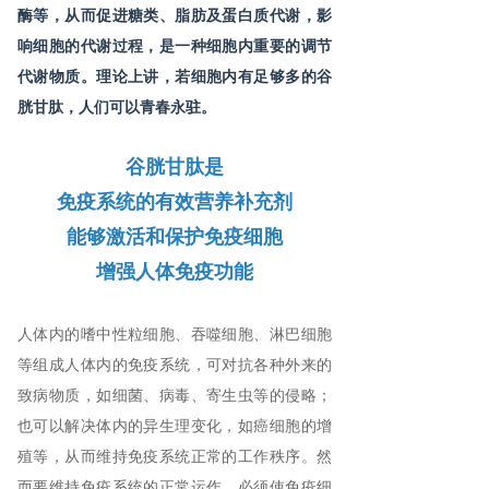
酶等，从而促进糖类、脂肪及蛋白质代谢，影
ꁕ
健康问答
响细胞的代谢过程，是一种细胞内重要的调节
阿拓莫兰品牌故事
代谢物质。理论上讲，若细胞内有足够多的谷
胱甘肽，人们可以青春永驻。
ꁕ
神奇的小分子活性肽
谷胱甘肽是
ꁕ
阿拓莫兰修护肝细胞历程
免疫系统的有效营养补充剂
能够激活和保护免疫细胞
增强人体免疫功能
人体内的嗜中性粒细胞、吞噬细胞、淋巴细胞
等组成人体内的免疫系统，可对抗各种外来的
致病物质，如细菌、病毒、寄生虫等的侵略；
也可以解决体内的异生理变化，如癌细胞的增
殖等，从而维持免疫系统正常的工作秩序。然
而要维持免疫系统的正常运作，必须使免疫细